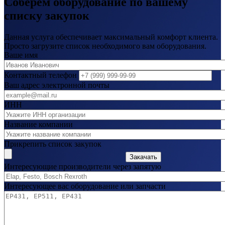
Соберем оборудование по вашему
списку закупок
Данная услуга обеспечивает максимальный комфорт клиента.
Просто загрузите список необходимого вам оборудования.
Ваше имя
Контактный телефон
Ваш адрес электронной почты
ИНН
Название компании
Прикрепить список закупок
Закачать
Интересующие производители через запятую
Интересующее вас оборудование или запчасти