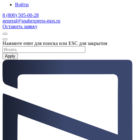
Войти
8 (800) 505-00-28
general@snabexpress-mos.ru
Оставить заявку
Нажмите enter для поиска или ESC для закрытия
Apply