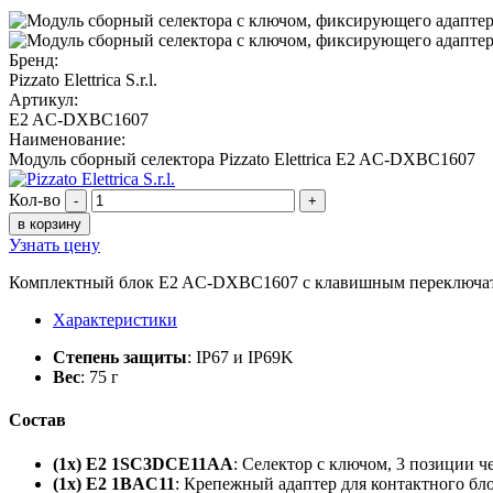
Бренд:
Pizzato Elettrica S.r.l.
Артикул:
E2 AC-DXBC1607
Наименование:
Модуль сборный селектора Pizzato Elettrica E2 AC-DXBC1607
Кол-во
-
+
в корзину
Узнать цену
Комплектный блок E2 AC-DXBC1607 с клавишным переключател
Характеристики
Степень защиты
: IP67 и IP69K
Вес
: 75 г
Состав
(1x) E2 1SC3DCE11AA
: Селектор с ключом, 3 позиции 
(1x) E2 1BAC11
: Крепежный адаптер для контактного бл