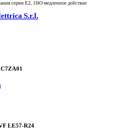
вания серии E2, 1НО медленное действие
ettrica S.r.l.
 AC7ZA01
 VF LE57-R24