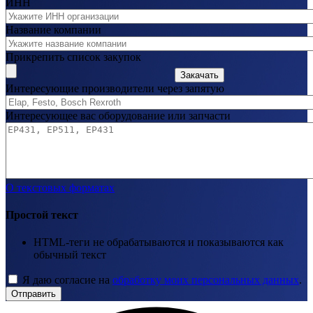
ИНН
Название компании
Прикрепить список закупок
Закачать
Интересующие производители через запятую
Интересующее вас оборудование или запчасти
О текстовых форматах
Простой текст
HTML-теги не обрабатываются и показываются как
обычный текст
Я даю согласие на
обработку моих персональных данных
.
Отправить