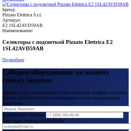
Бренд:
Pizzato Elettrica S.r.l.
Артикул:
E2 1SL42AVD59AB
Наименование:
Селекторы с подсветкой Pizzato Elettrica E2
1SL42AVD59AB
Подробнее
Соберем оборудование по вашему
списку закупок
Данная услуга обеспечивает максимальный комфорт клиента.
Просто загрузите список необходимого вам оборудования.
Ваше имя
Контактный телефон
Ваш адрес электронной почты