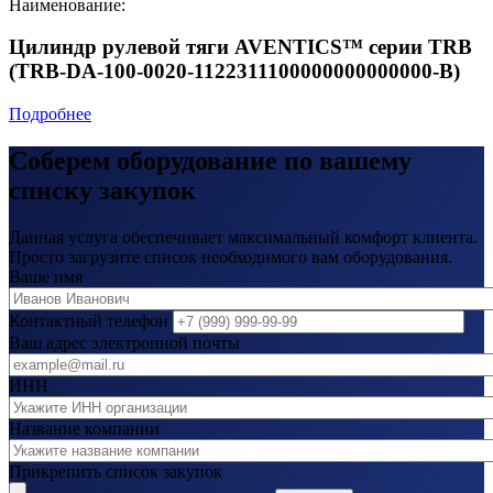
Наименование:
Цилиндр рулевой тяги AVENTICS™ серии TRB
(TRB-DA-100-0020-1122311100000000000000-B)
Подробнее
Соберем оборудование по вашему
списку закупок
Данная услуга обеспечивает максимальный комфорт клиента.
Просто загрузите список необходимого вам оборудования.
Ваше имя
Контактный телефон
Ваш адрес электронной почты
ИНН
Название компании
Прикрепить список закупок