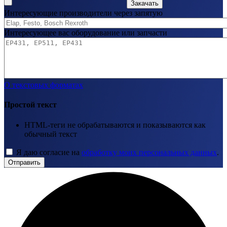
Закачать
Интересующие производители через запятую
Интересующее вас оборудование или запчасти
О текстовых форматах
Простой текст
HTML-теги не обрабатываются и показываются как
обычный текст
Я даю согласие на
обработку моих персональных данных
.
Отправить