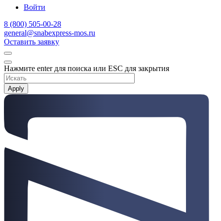
Войти
8 (800) 505-00-28
general@snabexpress-mos.ru
Оставить заявку
Нажмите enter для поиска или ESC для закрытия
Apply