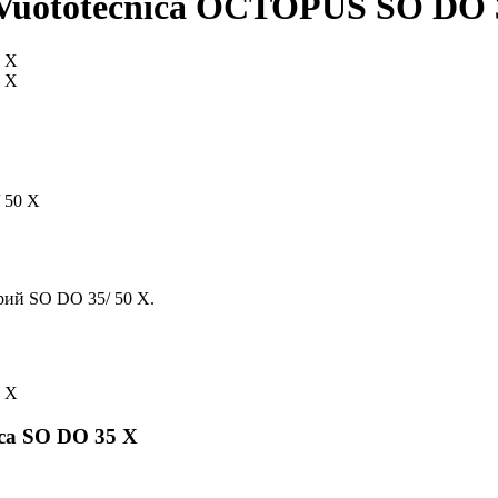
Vuototecnica OCTOPUS SO DO 3
 50 X
рий SO DO 35/ 50 X.
ca SO DO 35 X