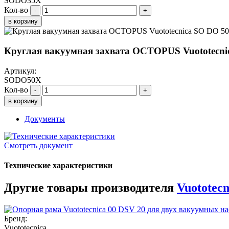
SODO35X
Кол-во
-
+
в корзину
Круглая вакуумная захвата OCTOPUS Vuototecni
Артикул:
SODO50X
Кол-во
-
+
в корзину
Документы
Смотреть документ
Технические характеристики
Другие товары производителя
Vuototecn
Бренд:
Vuototecnica