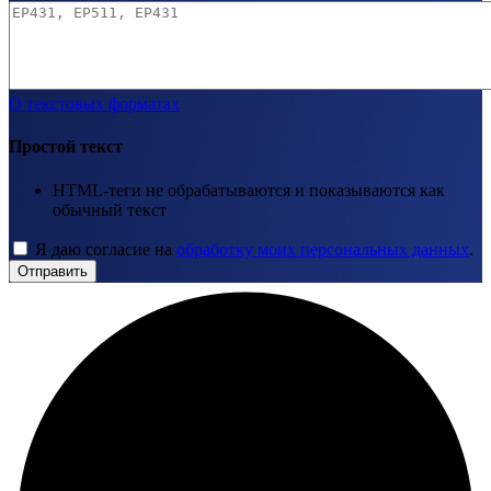
О текстовых форматах
Простой текст
HTML-теги не обрабатываются и показываются как
обычный текст
Я даю согласие на
обработку моих персональных данных
.
Отправить