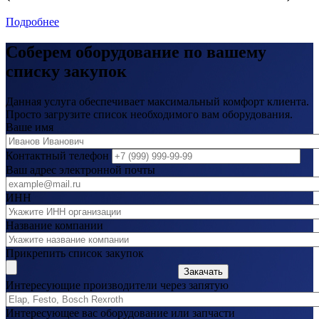
Подробнее
Соберем оборудование по вашему
списку закупок
Данная услуга обеспечивает максимальный комфорт клиента.
Просто загрузите список необходимого вам оборудования.
Ваше имя
Контактный телефон
Ваш адрес электронной почты
ИНН
Название компании
Прикрепить список закупок
Закачать
Интересующие производители через запятую
Интересующее вас оборудование или запчасти