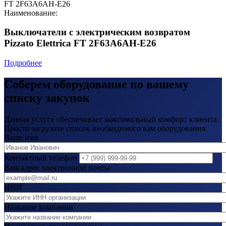
FT 2F63A6AH-E26
Наименование:
Выключатели с электрическим возвратом
Pizzato Elettrica FT 2F63A6AH-E26
Подробнее
Соберем оборудование по вашему
списку закупок
Данная услуга обеспечивает максимальный комфорт клиента.
Просто загрузите список необходимого вам оборудования.
Ваше имя
Контактный телефон
Ваш адрес электронной почты
ИНН
Название компании