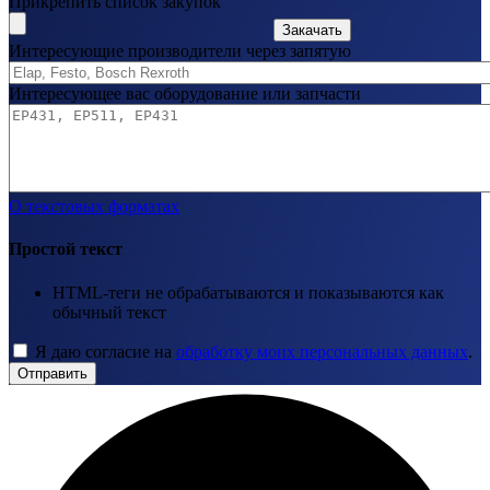
Прикрепить список закупок
Закачать
Интересующие производители через запятую
Интересующее вас оборудование или запчасти
О текстовых форматах
Простой текст
HTML-теги не обрабатываются и показываются как
обычный текст
Я даю согласие на
обработку моих персональных данных
.
Отправить