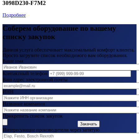
3098D230-F7M2
Подробнее
Соберем оборудование по вашему
списку закупок
Данная услуга обеспечивает максимальный комфорт клиента.
Просто загрузите список необходимого вам оборудования.
Ваше имя
Контактный телефон
Ваш адрес электронной почты
ИНН
Название компании
Прикрепить список закупок
Закачать
Интересующие производители через запятую