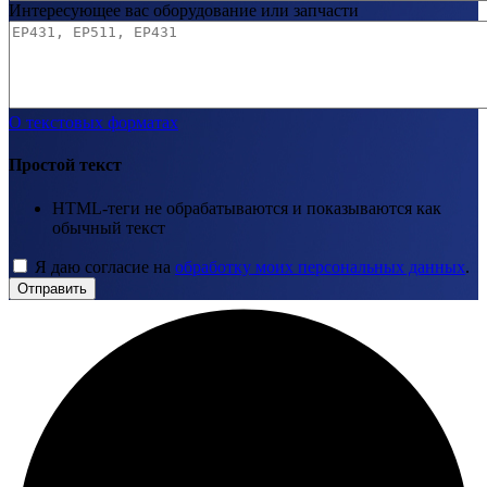
Интересующее вас оборудование или запчасти
О текстовых форматах
Простой текст
HTML-теги не обрабатываются и показываются как
обычный текст
Я даю согласие на
обработку моих персональных данных
.
Отправить