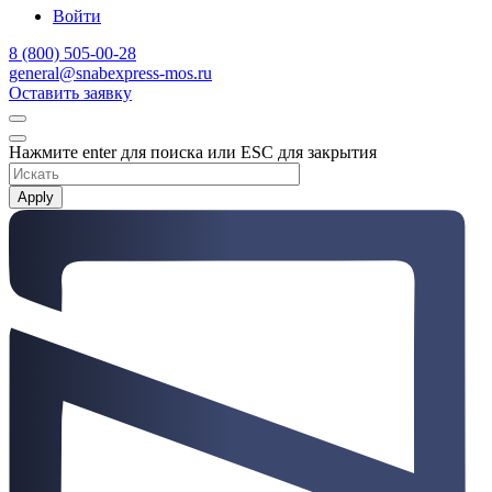
Войти
8 (800) 505-00-28
general@snabexpress-mos.ru
Оставить заявку
Нажмите enter для поиска или ESC для закрытия
Apply