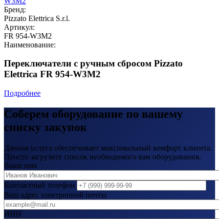
Бренд:
Pizzato Elettrica S.r.l.
Артикул:
FR 954-W3M2
Наименование:
Переключатели с ручным сбросом Pizzato
Elettrica FR 954-W3M2
Подробнее
Соберем оборудование по вашему
списку закупок
Данная услуга обеспечивает максимальный комфорт клиента.
Просто загрузите список необходимого вам оборудования.
Ваше имя
Контактный телефон
Ваш адрес электронной почты
ИНН