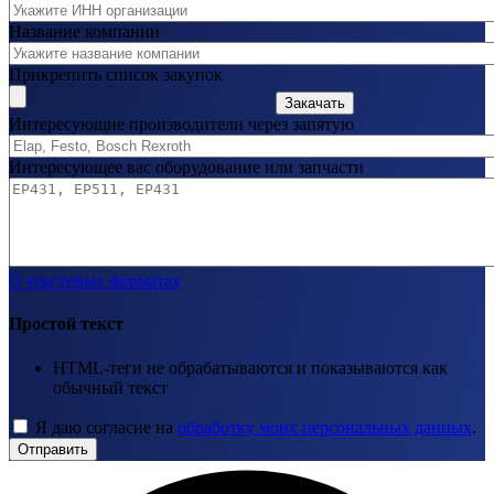
Название компании
Прикрепить список закупок
Закачать
Интересующие производители через запятую
Интересующее вас оборудование или запчасти
О текстовых форматах
Простой текст
HTML-теги не обрабатываются и показываются как
обычный текст
Я даю согласие на
обработку моих персональных данных
.
Отправить