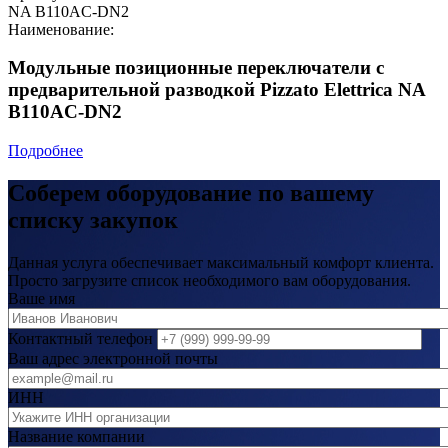
NA B110AC-DN2
Наименование:
Модульные позиционные переключатели с
предварительной разводкой Pizzato Elettrica NA
B110AC-DN2
Подробнее
Соберем оборудование по вашему
списку закупок
Данная услуга обеспечивает максимальный комфорт клиента.
Просто загрузите список необходимого вам оборудования.
Ваше имя
Контактный телефон
Ваш адрес электронной почты
ИНН
Название компании