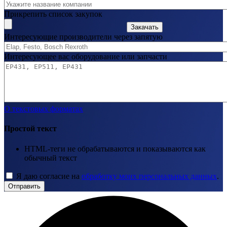
Прикрепить список закупок
Закачать
Интересующие производители через запятую
Интересующее вас оборудование или запчасти
О текстовых форматах
Простой текст
HTML-теги не обрабатываются и показываются как
обычный текст
Я даю согласие на
обработку моих персональных данных
.
Отправить