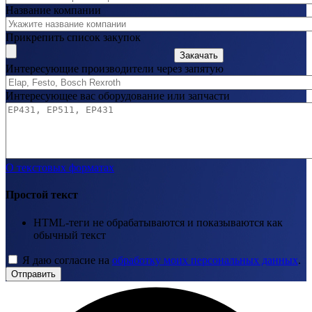
Название компании
Прикрепить список закупок
Закачать
Интересующие производители через запятую
Интересующее вас оборудование или запчасти
О текстовых форматах
Простой текст
HTML-теги не обрабатываются и показываются как
обычный текст
Я даю согласие на
обработку моих персональных данных
.
Отправить