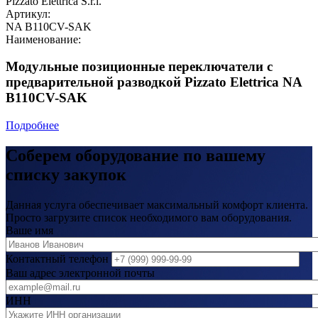
Pizzato Elettrica S.r.l.
Артикул:
NA B110CV-SAK
Наименование:
Модульные позиционные переключатели с
предварительной разводкой Pizzato Elettrica NA
B110CV-SAK
Подробнее
Соберем оборудование по вашему
списку закупок
Данная услуга обеспечивает максимальный комфорт клиента.
Просто загрузите список необходимого вам оборудования.
Ваше имя
Контактный телефон
Ваш адрес электронной почты
ИНН