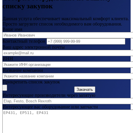
списку закупок
Данная услуга обеспечивает максимальный комфорт клиента.
Просто загрузите список необходимого вам оборудования.
Ваше имя
Контактный телефон
Ваш адрес электронной почты
ИНН
Название компании
Прикрепить список закупок
Закачать
Интересующие производители через запятую
Интересующее вас оборудование или запчасти