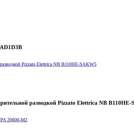
60AD1D3B
ительной разводкой Pizzato Elettrica NB B110H