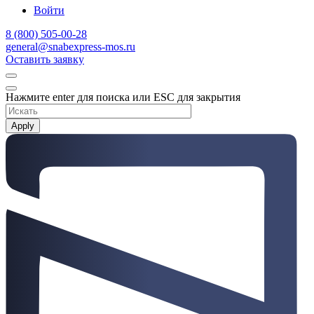
Войти
8 (800) 505-00-28
general@snabexpress-mos.ru
Оставить заявку
Нажмите enter для поиска или ESC для закрытия
Apply