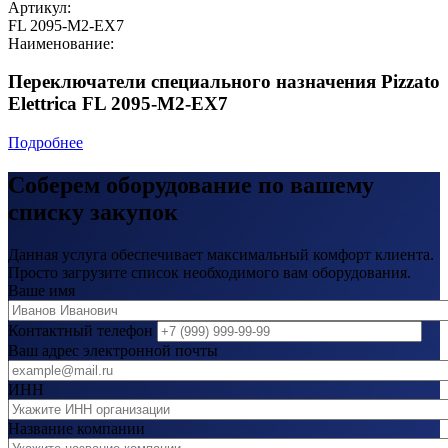
Артикул:
FL 2095-M2-EX7
Наименование:
Переключатели специального назначения Pizzato
Elettrica FL 2095-M2-EX7
Подробнее
Соберем оборудование по вашему
списку закупок
Данная услуга обеспечивает максимальный комфорт клиента.
Просто загрузите список необходимого вам оборудования.
Ваше имя
Контактный телефон
Ваш адрес электронной почты
ИНН
Название компании