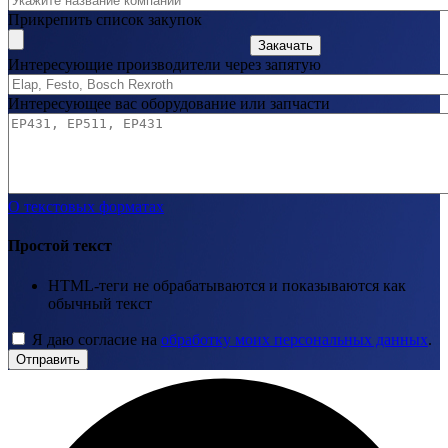
Прикрепить список закупок
Закачать
Интересующие производители через запятую
Интересующее вас оборудование или запчасти
О текстовых форматах
Простой текст
HTML-теги не обрабатываются и показываются как
обычный текст
Я даю согласие на
обработку моих персональных данных
.
Отправить