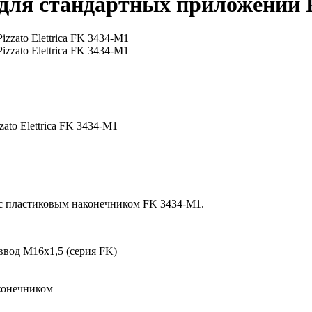
ля стандартных приложений Pi
to Elettrica FK 3434-M1
с пластиковым наконечником FK 3434-M1.
ввод M16x1,5 (серия FK)
конечником