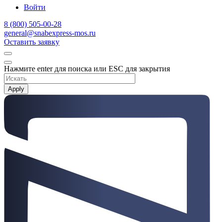
Войти
8 (800) 505-00-28
general@snabexpress-mos.ru
Оставить заявку
Нажмите enter для поиска или ESC для закрытия
Apply