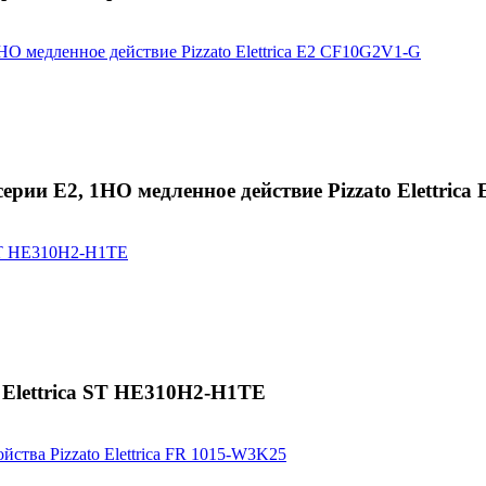
рии E2, 1НО медленное действие Pizzato Elettric
o Elettrica ST HE310H2-H1TE