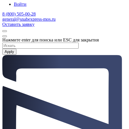
Войти
8 (800) 505-00-28
general@snabexpress-mos.ru
Оставить заявку
Нажмите enter для поиска или ESC для закрытия
Apply