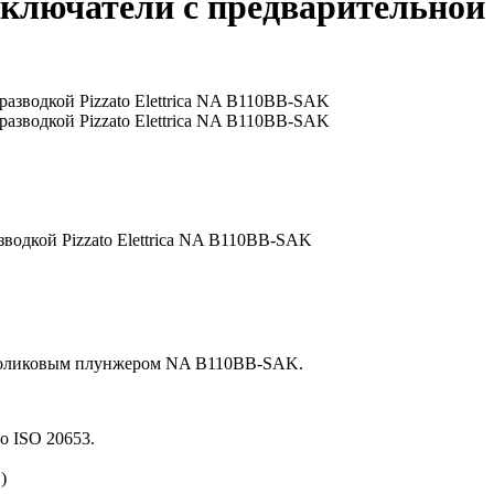
лючатели с предварительной ра
водкой Pizzato Elettrica NA B110BB-SAK
роликовым плунжером NA B110BB-SAK.
о ISO 20653.
)