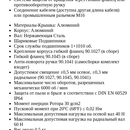
противооборотную ручку
Соединение кабелем (доступна другая длина кабеля)
или промышленным разъемом M16
Материалы-Крышка: Алюминий
Корпус: Алюминий
Вал: Нержавеющая Сталь
Шариковые Подшипники
Срок службы подшипников 1×1010 об.
Крепление корпуса гибкий фланец 90.1027 (в сборе)
Гибкий фланец 90.1045 (в сборе)
Анти-поворота ручки 90.1041 (самосборки комплект
входит)
Допустимое смещение ±0,5 мм осевое, ±0,3 мм
радиальное (90.1027, 90.1045, 90.1041)
Максимальное число оборотов, разрешенных
механически 6000 об / мин
Защита от пыли и брызг в соответствии с DIN EN 60529
IP64
Момент инерции Ротора 30 gcm2
Пусковой момент при 20ºC (68ºF) ≤ 0,02 Нм
Максимальная допустимая нагрузка на осевой вал 40 Н
Максимальная допустимая нагрузка на радиальный вал
60 Н
Вес около 0,5 кг