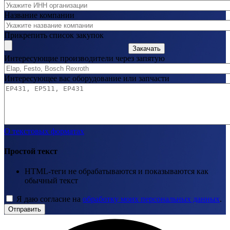
Название компании
Прикрепить список закупок
Закачать
Интересующие производители через запятую
Интересующее вас оборудование или запчасти
О текстовых форматах
Простой текст
HTML-теги не обрабатываются и показываются как
обычный текст
Я даю согласие на
обработку моих персональных данных
.
Отправить