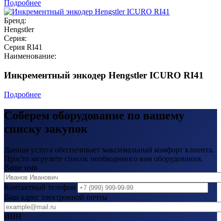
Подробнее
Бренд:
Hengstler
Серия:
Серия RI41
Наименование:
Инкрементный энкодер Hengstler ICURO RI41
Подробнее
Соберем оборудование по вашему
списку закупок
Данная услуга обеспечивает максимальный комфорт клиента.
Просто загрузите список необходимого вам оборудования.
Ваше имя
Контактный телефон
Ваш адрес электронной почты
ИНН