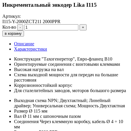
Инкрементальный энкодер Lika I115
Артикул:
I115-Y-2000ZCT211 2000PPR
Кол-во
-
+
в корзину
Описание
Характеристики
Конструкция "Тахогенеретор", Евро-фланец В10
Ориентируемые соединения с винтовыми клеммами
Высокая нагрузка на вал
Схема выходной мощности для передач на большие
расстояния
Коррозионностойкий корпус
Для сталелитейных заводов, моторов большого размера
Выходная схема NPN; Двухтактный; Линейный
драйвер; Универсальная схема; Мощность Двухтактная
Размер Ø 115 мм
Вал Ø 11 мм с шпоночным пазом
Соединения Через клеммную коробку, кабель Ø 4 ÷ 10
мм