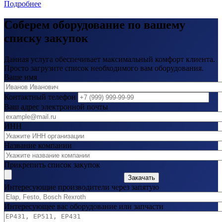
Подробнее
Соберем оборудование по вашему
списку закупок
Данная услуга обеспечивает максимальный комфорт клиента.
Просто загрузите список необходимого вам оборудования.
Ваше имя
Контактный телефон
Ваш адрес электронной почты
ИНН
Название компании
Прикрепить список закупок
Закачать
Интересующие производители через запятую
Интересующее вас оборудование или запчасти