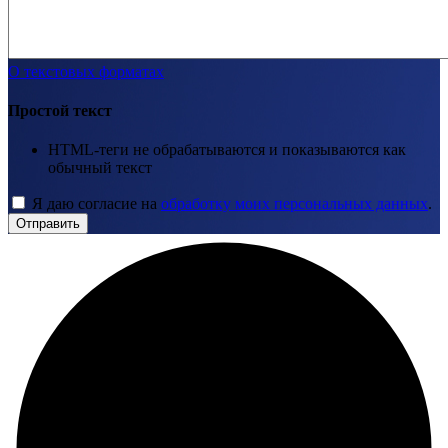
О текстовых форматах
Простой текст
HTML-теги не обрабатываются и показываются как
обычный текст
Я даю согласие на
обработку моих персональных данных
.
Отправить