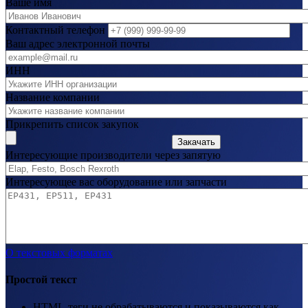
Ваше имя
Контактный телефон
Ваш адрес электронной почты
ИНН
Название компании
Прикрепить список закупок
Закачать
Интересующие производители через запятую
Интересующее вас оборудование или запчасти
О текстовых форматах
Простой текст
HTML-теги не обрабатываются и показываются как