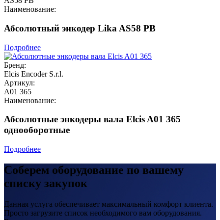
AS58 PB
Наименование:
Абсолютный энкодер Lika AS58 PB
Подробнее
Бренд:
Elcis Encoder S.r.l.
Артикул:
A01 365
Наименование:
Абсолютные энкодеры вала Elcis A01 365
однооборотные
Подробнее
Соберем оборудование по вашему
списку закупок
Данная услуга обеспечивает максимальный комфорт клиента.
Просто загрузите список необходимого вам оборудования.