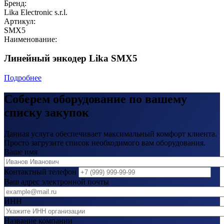
Бренд:
Lika Electronic s.r.l.
Артикул:
SMX5
Наименование:
Линейный энкодер Lika SMX5
Подробнее
Соберем оборудование по вашему
списку закупок
Данная услуга обеспечивает максимальный комфорт клиента.
Просто загрузите список необходимого вам оборудования.
Ваше имя
Контактный телефон
Ваш адрес электронной почты
ИНН
Название компании