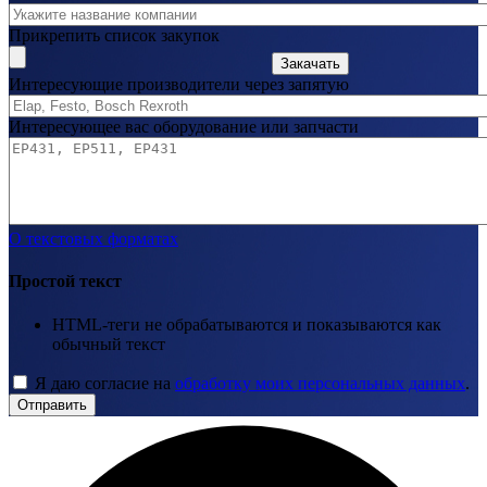
Прикрепить список закупок
Закачать
Интересующие производители через запятую
Интересующее вас оборудование или запчасти
О текстовых форматах
Простой текст
HTML-теги не обрабатываются и показываются как
обычный текст
Я даю согласие на
обработку моих персональных данных
.
Отправить