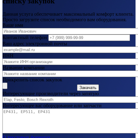
списку закупок
Данная услуга обеспечивает максимальный комфорт клиента.
Просто загрузите список необходимого вам оборудования.
Ваше имя
Контактный телефон
Ваш адрес электронной почты
ИНН
Название компании
Прикрепить список закупок
Закачать
Интересующие производители через запятую
Интересующее вас оборудование или запчасти
О текстовых форматах