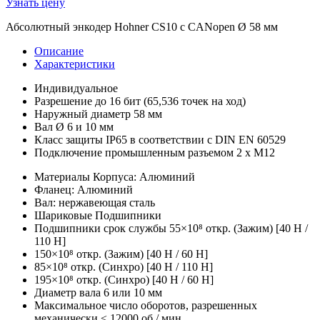
Узнать цену
Абсолютный энкодер Hohner CS10 с CANopen Ø 58 мм
Описание
Характеристики
Индивидуальное
Разрешение до 16 бит (65,536 точек на ход)
Наружный диаметр 58 мм
Вал Ø 6 и 10 мм
Класс защиты IP65 в соответствии с DIN EN 60529
Подключение промышленным разъемом 2 x M12
Материалы Корпуса: Алюминий
Фланец: Алюминий
Вал: нержавеющая сталь
Шариковые Подшипники
Подшипники срок службы 55×10⁸ откр. (Зажим) [40 Н /
110 Н]
150×10⁸ откр. (Зажим) [40 Н / 60 Н]
85×10⁸ откр. (Синхро) [40 Н / 110 Н]
195×10⁸ откр. (Синхро) [40 Н / 60 Н]
Диаметр вала 6 или 10 мм
Максимальное число оборотов, разрешенных
механически ≤ 12000 об / мин