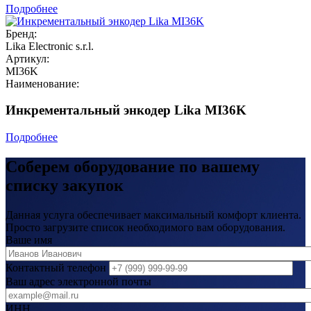
Подробнее
Бренд:
Lika Electronic s.r.l.
Артикул:
MI36K
Наименование:
Инкрементальный энкодер Lika MI36K
Подробнее
Соберем оборудование по вашему
списку закупок
Данная услуга обеспечивает максимальный комфорт клиента.
Просто загрузите список необходимого вам оборудования.
Ваше имя
Контактный телефон
Ваш адрес электронной почты
ИНН