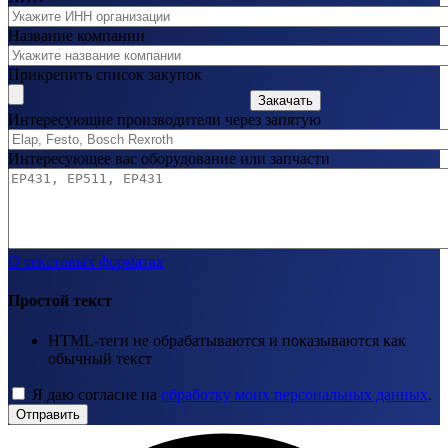
Название компании
Прикрепить список закупок
Закачать
Интересующие производители через запятую
Интересующее вас оборудование или запчасти
О текстовых форматах
Простой текст
HTML-теги не обрабатываются и показываются как
обычный текст
Я даю согласие на
обработку моих персональных данных
.
Отправить