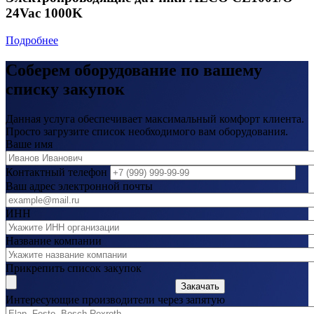
24Vac 1000K
Подробнее
Соберем оборудование по вашему
списку закупок
Данная услуга обеспечивает максимальный комфорт клиента.
Просто загрузите список необходимого вам оборудования.
Ваше имя
Контактный телефон
Ваш адрес электронной почты
ИНН
Название компании
Прикрепить список закупок
Закачать
Интересующие производители через запятую