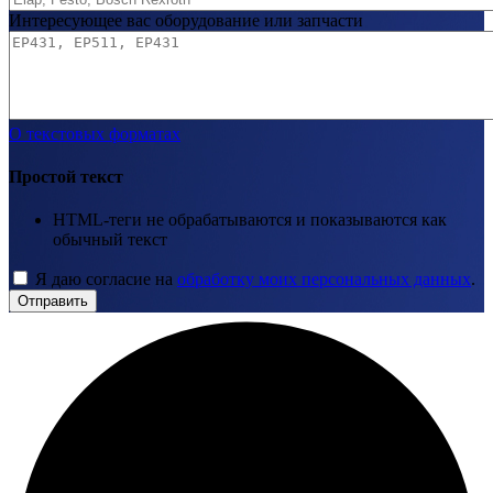
Интересующее вас оборудование или запчасти
О текстовых форматах
Простой текст
HTML-теги не обрабатываются и показываются как
обычный текст
Я даю согласие на
обработку моих персональных данных
.
Отправить