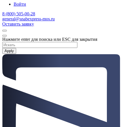
Войти
8 (800) 505-00-28
general@snabexpress-mos.ru
Оставить заявку
Нажмите enter для поиска или ESC для закрытия
Apply