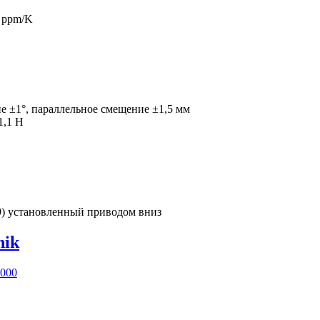
5 ppm/K
ие ±1°, параллельное смещение ±1,5 мм
1,1 Н
29) установленный приводом вниз
nik