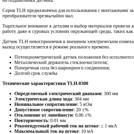
на подшипники датчика.
Серия TLH предназначена для использования с монтажными з
преобразователя чрезвычайно мал.
Тщательное внимание к деталям и выбор материалов привели 
работу даже в суровых условиях окружающей среды, таких как
Датчик TLH невосприимчив к внешним электрическим помехам 
выход осуществляется в режиме реального времени.
Потенциометрический датчик положения без исполнитель
Металлический держатель стеклоочистителя;
Поперечная сила без шарнирного соединения;
Долгий срок службы
Технические характеристики TLH-0300
Определяемый электрический диапазон
: 300 мм
Электрическая длина хода
: 304 мм
Номинальное сопротивление
: 5 кОм
Допустимое сопротивление
: 20 ±%
Отклонение от линейности
: 0.06 ±%
Повторяемость
: 0.01 мм
Рекомендуемый рабочий ток на штоке
: ≤ 1 мкА
Максимальный ток на штоке
: 10 мА