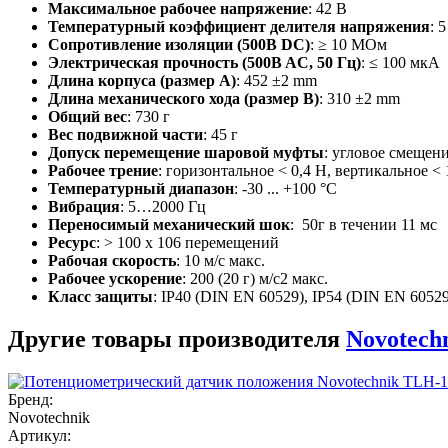
Максимальное рабочее напряжение
: 42 В
Температурный коэффициент делителя напряжения
: 
Сопротивление изоляции (500B DC)
: ≥ 10 МОм
Электрическая прочность (500B AC, 50 Гц)
: ≤ 100 мкА
Длина корпуса (размер А)
: 452 ±2 mm
Длина механического хода (размер B)
: 310 ±2 mm
Общий вес
: 730 г
Вес подвижной части
: 45 г
Допуск перемещение шаровой муфты
: угловое смещен
Рабочее трение
: горизонтальное < 0,4 Н, вертикальное < 
Температурный диапазон
: -30 ... +100 °C
Вибрация
: 5…2000 Гц
Переносимый механический шок
: 50г в течении 11 мс
Ресурс
: > 100 x 106 перемещений
Рабочая скорость
: 10 м/с макс.
Рабочее ускорение
: 200 (20 г) м/с2 макс.
Класс защиты
: IP40 (DIN EN 60529), IP54 (DIN EN 605
Другие товары производителя
Novotech
Бренд:
Novotechnik
Артикул: