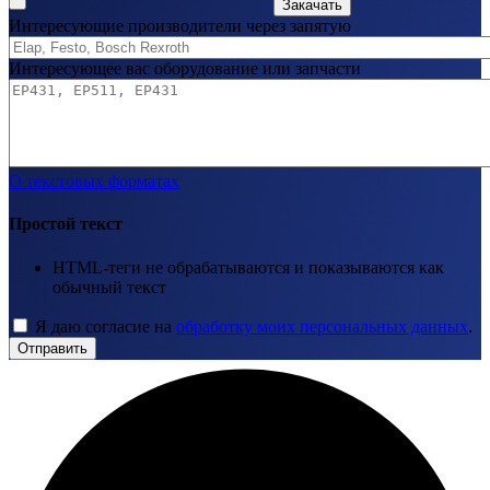
Закачать
Интересующие производители через запятую
Интересующее вас оборудование или запчасти
О текстовых форматах
Простой текст
HTML-теги не обрабатываются и показываются как
обычный текст
Я даю согласие на
обработку моих персональных данных
.
Отправить