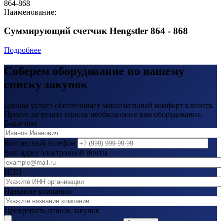
864-868
Наименование:
Суммирующий счетчик Hengstler 864 - 868
Подробнее
Соберем оборудование по вашему
списку закупок
Данная услуга обеспечивает максимальный комфорт клиента.
Просто загрузите список необходимого вам оборудования.
Ваше имя
Контактный телефон
Ваш адрес электронной почты
ИНН
Название компании
Прикрепить список закупок