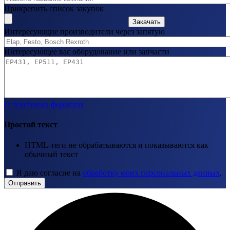
Прикрепить список закупок
Закачать
Интересующие производители через запятую
Интересующее вас оборудование или запчасти
О текстовых форматах
Простой текст
HTML-теги не обрабатываются и показываются как
обычный текст
Я даю согласие на
обработку моих персональных данных
.
Отправить