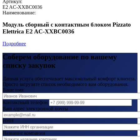
Артикул:
E2 AC-XXBC0036
Наименование:
Модуль сборный с контактным блоком Pizzato
Elettrica E2 AC-XXBC0036
Подробнее
Соберем оборудование по вашему
списку закупок
Данная услуга обеспечивает максимальный комфорт клиента.
Просто загрузите список необходимого вам оборудования.
Ваше имя
Контактный телефон
Ваш адрес электронной почты
ИНН
Название компании