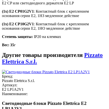
E2 CP или светодиодного держателя E2 LP
(1x) E2 CP01G2V1
: Контактный блок с креплением
основания серии E2, 1НЗ медленное действие
(1x) E2 CP10G2V1
: Контактный блок с креплением
основания серии E2, 1НО медленное действие
Степень защиты:
IP20 на клеммах
Вес:
35
г
Другие товары производителя
Pizzato
Elettrica S.r.l.
Бренд:
Pizzato Elettrica S.r.l.
Артикул:
E2 LP1A2V1
Наименование:
Светодиодные блоки Pizzato Elettrica E2
LP1A2V1