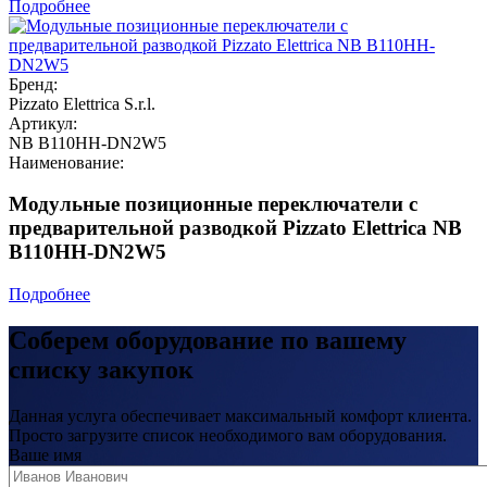
Подробнее
Бренд:
Pizzato Elettrica S.r.l.
Артикул:
NB B110HH-DN2W5
Наименование:
Модульные позиционные переключатели с
предварительной разводкой Pizzato Elettrica NB
B110HH-DN2W5
Подробнее
Соберем оборудование по вашему
списку закупок
Данная услуга обеспечивает максимальный комфорт клиента.
Просто загрузите список необходимого вам оборудования.
Ваше имя