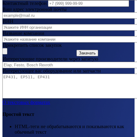
Контактный телефон
Ваш адрес электронной почты
ИНН
Название компании
Прикрепить список закупок
Закачать
Интересующие производители через запятую
Интересующее вас оборудование или запчасти
О текстовых форматах
Простой текст
HTML-теги не обрабатываются и показываются как
обычный текст