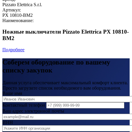
Pizzato Elettrica S.r.l.
Артикул:
PX 10810-BM2
Наименование:
Ножные выключатели Pizzato Elettrica PX 10810-
BM2
Подробнее
Соберем оборудование по вашему
списку закупок
Данная услуга обеспечивает максимальный комфорт клиента.
Просто загрузите список необходимого вам оборудования.
Ваше имя
Контактный телефон
Ваш адрес электронной почты
ИНН