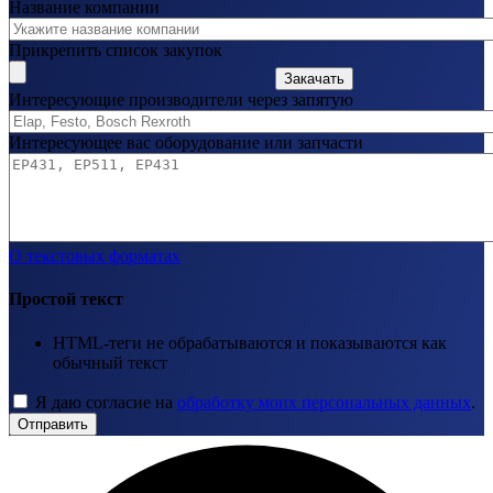
Название компании
Прикрепить список закупок
Закачать
Интересующие производители через запятую
Интересующее вас оборудование или запчасти
О текстовых форматах
Простой текст
HTML-теги не обрабатываются и показываются как
обычный текст
Я даю согласие на
обработку моих персональных данных
.
Отправить