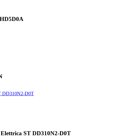
60HD5D0A
N
 Elettrica ST DD310N2-D0T