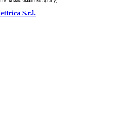
ным на максимальную длину)
ettrica S.r.l.