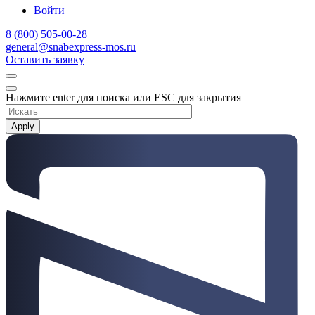
Войти
8 (800) 505-00-28
general@snabexpress-mos.ru
Оставить заявку
Нажмите enter для поиска или ESC для закрытия
Apply