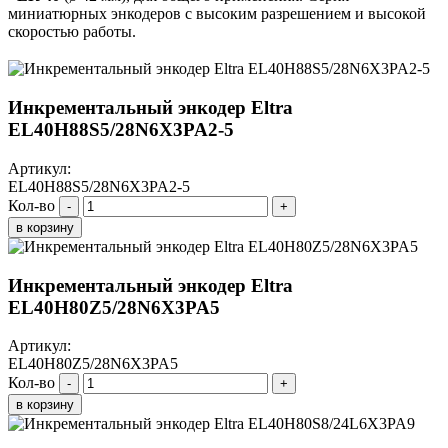
миниатюрных энкодеров с высоким разрешением и высокой
скоростью работы.
Инкрементальный энкодер Eltra
EL40H88S5/28N6X3PA2-5
Артикул:
EL40H88S5/28N6X3PA2-5
Кол-во
-
+
в корзину
Инкрементальный энкодер Eltra
EL40H80Z5/28N6X3PA5
Артикул:
EL40H80Z5/28N6X3PA5
Кол-во
-
+
в корзину