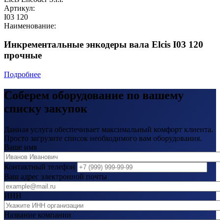
Артикул:
I03 120
Наименование:
Инкрементальные энкодеры вала Elcis I03 120
прочные
Подробнее
Соберем оборудование по вашему
списку закупок
Данная услуга обеспечивает максимальный комфорт клиента.
Просто загрузите список необходимого вам оборудования.
Ваше имя
Контактный телефон
Ваш адрес электронной почты
ИНН
Название компании