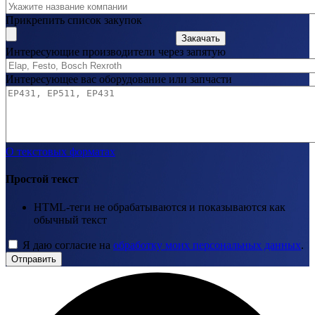
Прикрепить список закупок
Закачать
Интересующие производители через запятую
Интересующее вас оборудование или запчасти
О текстовых форматах
Простой текст
HTML-теги не обрабатываются и показываются как
обычный текст
Я даю согласие на
обработку моих персональных данных
.
Отправить