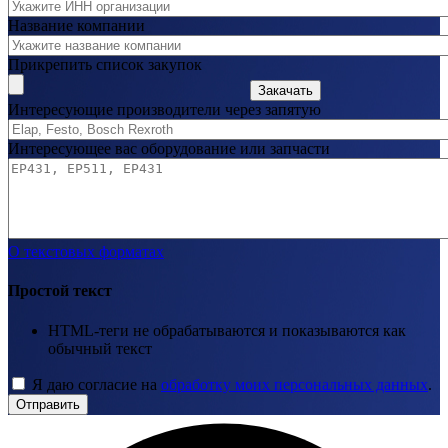
Название компании
Прикрепить список закупок
Закачать
Интересующие производители через запятую
Интересующее вас оборудование или запчасти
О текстовых форматах
Простой текст
HTML-теги не обрабатываются и показываются как
обычный текст
Я даю согласие на
обработку моих персональных данных
.
Отправить