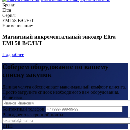
Бренд:
Eltra
Серия:
EMI 58 B/C/H/T
Наименование:
Магнитный инкрементальный энкодер Eltra
EMI 58 B/C/H/T
Подробнее
Соберем оборудование по вашему
списку закупок
Данная услуга обеспечивает максимальный комфорт клиента.
Просто загрузите список необходимого вам оборудования.
Ваше имя
Контактный телефон
Ваш адрес электронной почты
ИНН